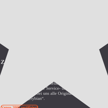
Zertifiziert
SybianVerleih.de ist autorisierter Vertriebspartner von „AB
Associates USA“ (dem Hersteller der „Venus 2000“ und des 
Europa auch autorisierter Service- und Reparatur-Partner für 
Ebenso erhalten Sie bei uns alle Originalzubehör- und Ersatz
2000“ und den „Sybian“.
Venus 2000 zertifiziert