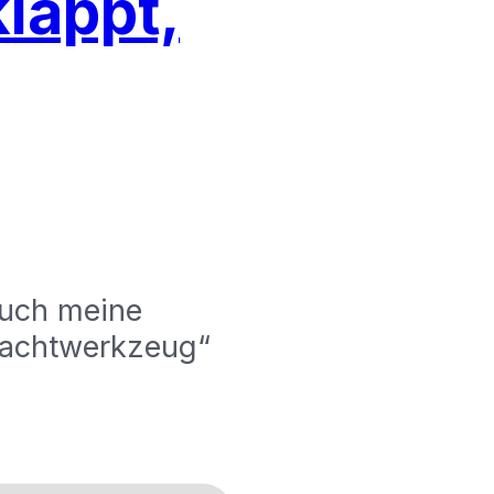
klappt,
 auch meine
„Machtwerkzeug“