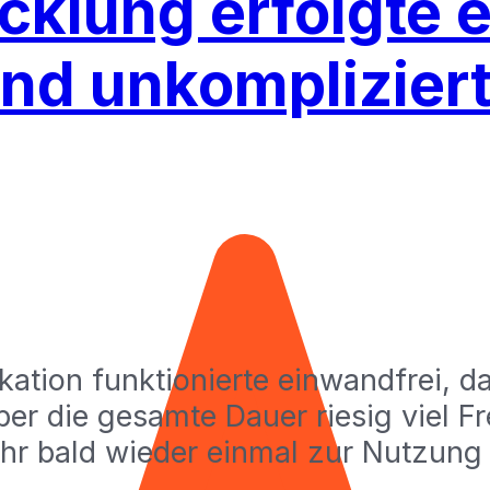
cklung erfolgte e
und unkompliziert
tion funktionierte einwandfrei, d
er die gesamte Dauer riesig viel Fr
hr bald wieder einmal zur Nutzung 