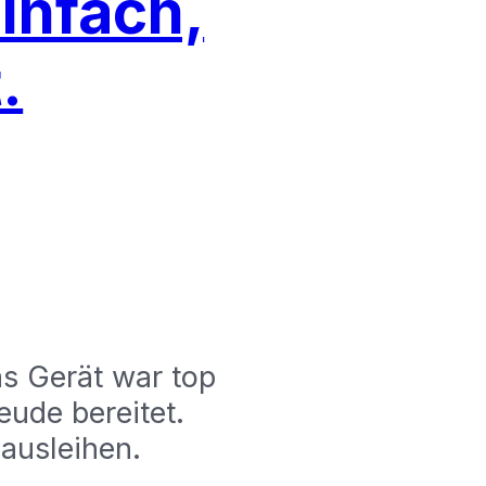
infach,
.
as Gerät war top
eude bereitet.
ausleihen.