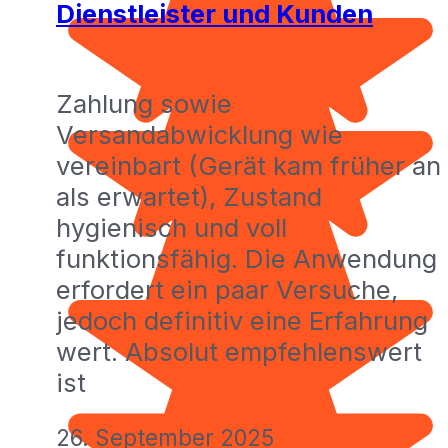
Dienstleister und Kunden
Zahlung sowie
Versandabwicklung wie
vereinbart (Gerät kam früher an
als erwartet), Zustand
hygienisch und voll
funktionsfähig. Die Anwendung
erfordert ein paar Versuche,
jedoch definitiv eine Erfahrung
wert. Absolut empfehlenswert
ist
26. September 2025