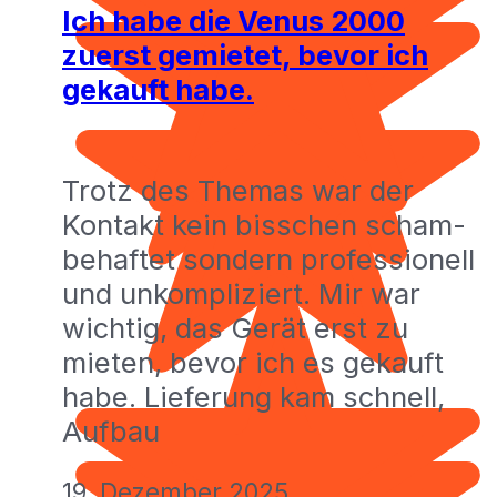
Ich habe die Venus 2000
zuerst gemietet, bevor ich
gekauft habe.
Trotz des Themas war der
Kontakt kein bisschen scham-
behaftet sondern professionell
und unkompliziert. Mir war
wichtig, das Gerät erst zu
mieten, bevor ich es gekauft
habe. Lieferung kam schnell,
Aufbau
19. Dezember 2025