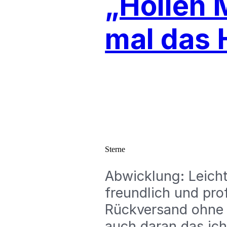
„Höllen 
mal das 
Sterne
Abwicklung: Leicht
freundlich und pro
Rückversand ohne P
auch daran das ich