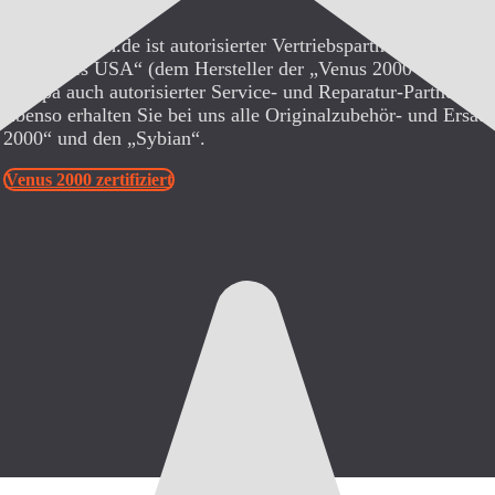
SybianVerleih.de ist autorisierter Vertriebspartner von „AB
Associates USA“ (dem Hersteller der „Venus 2000“ und des 
Europa auch autorisierter Service- und Reparatur-Partner für 
Ebenso erhalten Sie bei uns alle Originalzubehör- und Ersatz
2000“ und den „Sybian“.
Venus 2000 zertifiziert