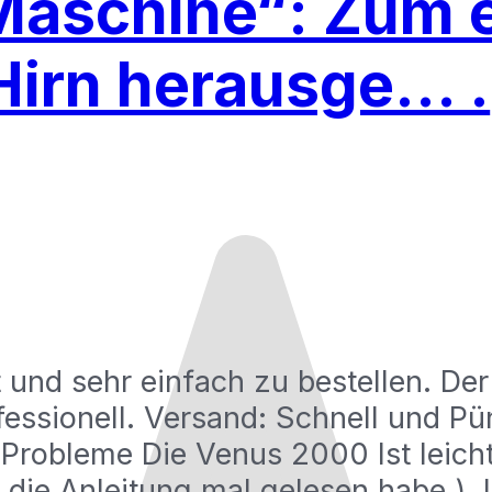
Maschine“: Zum 
Hirn herausge… .
 und sehr einfach zu bestellen. De
fessionell. Versand: Schnell und Pün
robleme Die Venus 2000 Ist leicht 
 die Anleitung mal gelesen habe ). 