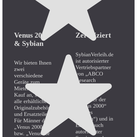
Venus 2000
Zertifiziert
& Sybian
SybianVerleih.de
ist autorisierter
Wir bieten Ihnen
Vertriebspartner
zwei
von „ABCO
verschiedene
Research
Geräte zum
Associates
Mieten und zum
USA“ (dem
Kauf an, sowie
Hersteller der
alle erhältlichen
„Venus 2000“
Originalzubehör-
und des
und Ersatzteile.
„Sybian“) und in
Für Männer die
Europa auch
„Venus 2000“
autorisierter
bzw. „Venus for