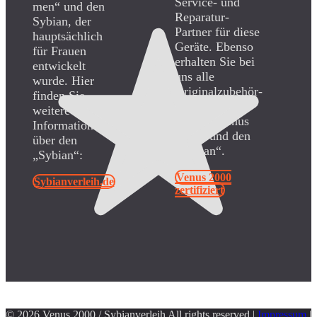
Service- und
men“ und den
Reparatur-
Sybian, der
Partner für diese
hauptsächlich
Geräte. Ebenso
für Frauen
erhalten Sie bei
entwickelt
uns alle
wurde. Hier
Originalzubehör-
finden Sie
und Ersatzteile
weitere
für die „Venus
Informationen
2000“ und den
über den
„Sybian“.
„Sybian“:
Venus 2000
Sybianverleih.de
zertifiziert
© 2026 Venus 2000 / Sybianverleih All rights reserved |
Impressum
|