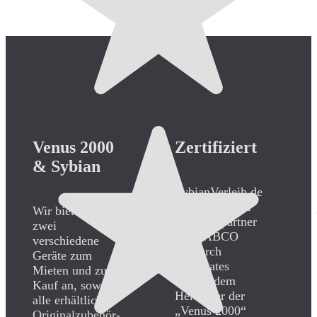
Venus 2000
Zertifiziert
& Sybian
SybianVerleih.de
ist autorisierter
Wir bieten Ihnen
Vertriebspartner
zwei
von „ABCO
verschiedene
Research
Geräte zum
Associates
Mieten und zum
USA“ (dem
Kauf an, sowie
Hersteller der
alle erhältlichen
„Venus 2000“
Originalzubehör-