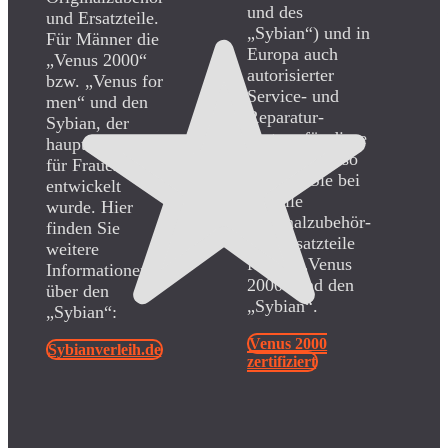
und des
und Ersatzteile.
„Sybian“) und in
Für Männer die
Europa auch
„Venus 2000“
autorisierter
bzw. „Venus for
Service- und
men“ und den
Reparatur-
Sybian, der
Partner für diese
hauptsächlich
Geräte. Ebenso
für Frauen
erhalten Sie bei
entwickelt
uns alle
wurde. Hier
Originalzubehör-
finden Sie
und Ersatzteile
weitere
für die „Venus
Informationen
2000“ und den
über den
„Sybian“.
„Sybian“:
Venus 2000
Sybianverleih.de
zertifiziert