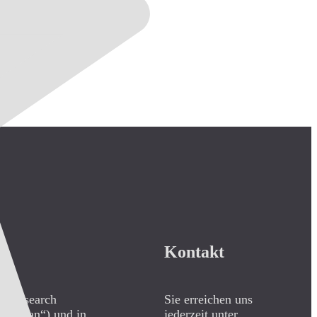
Kontakt
CO Research
Sie erreichen uns
„Sybian“) und in
jederzeit unter