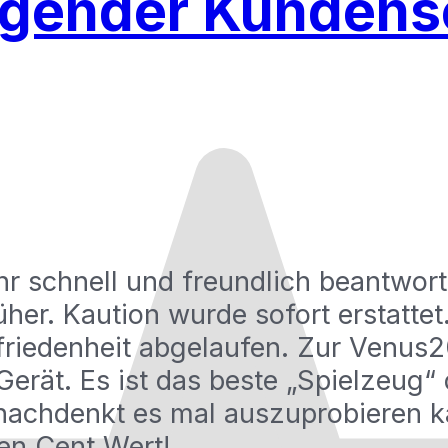
gender Kundens
r schnell und freundlich beantwor
her. Kaution wurde sofort erstattet.
friedenheit abgelaufen. Zur Venus20
erät. Es ist das beste „Spielzeug“ d
nachdenkt es mal auszuprobieren ka
den Cent Wert!