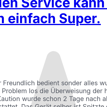
en Service kann
n einfach Super.
r Freundlich bedient sonder alles 
les Problem los die Überweisung der 
Kaution wurde schon 2 Tage nach a
attet. Das Gerät selber ist Spitzte