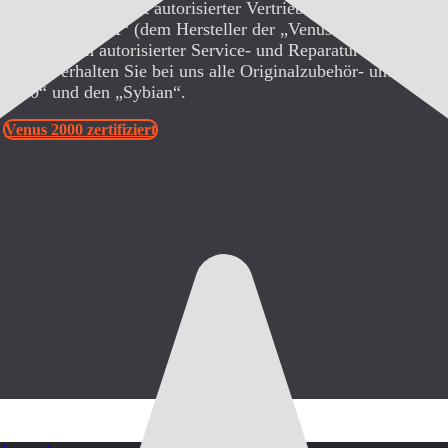
SybianVerleih.de ist autorisierter Vertriebspartner von „AB
Associates USA“ (dem Hersteller der „Venus 2000“ und des 
Europa auch autorisierter Service- und Reparatur-Partner für 
Ebenso erhalten Sie bei uns alle Originalzubehör- und Ersatz
2000“ und den „Sybian“.
Venus 2000 zertifiziert