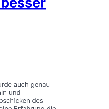
 besser
wurde auch genau
hin und
bschicken des
 eine Erfahrung die